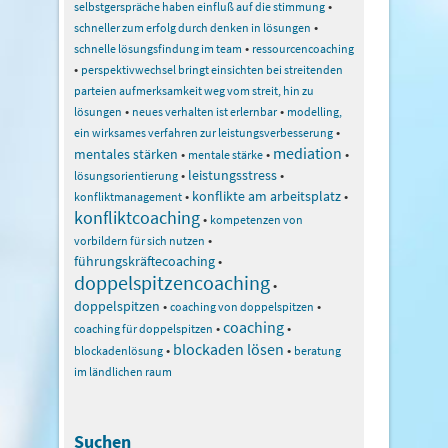
•
selbstgerspräche haben einfluß auf die stimmung
•
schneller zum erfolg durch denken in lösungen
•
schnelle lösungsfindung im team
ressourcencoaching
•
perspektivwechsel bringt einsichten bei streitenden
parteien aufmerksamkeit weg vom streit, hin zu
•
•
lösungen
neues verhalten ist erlernbar
modelling,
•
ein wirksames verfahren zur leistungsverbesserung
mediation
mentales stärken
•
•
•
mentale stärke
•
leistungsstress
•
lösungsorientierung
•
konflikte am arbeitsplatz
•
konfliktmanagement
konfliktcoaching
•
kompetenzen von
•
vorbildern für sich nutzen
führungskräftecoaching
•
doppelspitzencoaching
•
doppelspitzen
•
•
coaching von doppelspitzen
coaching
•
•
coaching für doppelspitzen
blockaden lösen
•
•
blockadenlösung
beratung
im ländlichen raum
Suchen