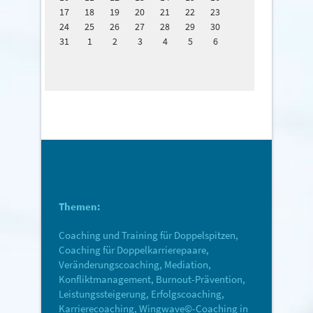
17
18
19
20
21
22
23
24
25
26
27
28
29
30
31
1
2
3
4
5
6
Themen:
Coaching und Training für Doppelspitzen,
Coaching für Doppelkarrierepaare,
Veränderungscoaching, Mediation,
Konfliktmanagement, Burnout-Prävention,
Leistungssteigerung, Erfolgscoaching,
Karrierecoaching, Wingwave©-Coaching in