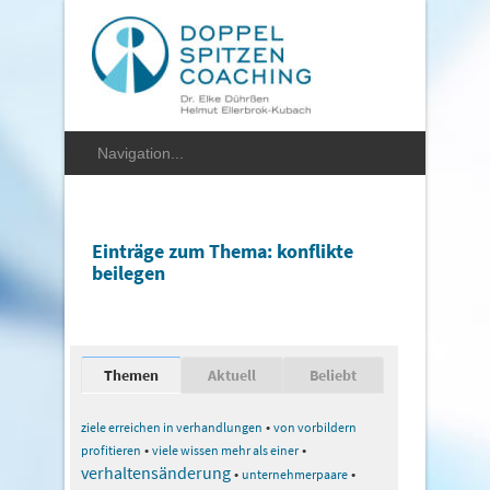
Einträge zum Thema: konflikte
beilegen
Themen
Aktuell
Beliebt
•
ziele erreichen in verhandlungen
von vorbildern
•
•
profitieren
viele wissen mehr als einer
verhaltensänderung
•
•
unternehmerpaare