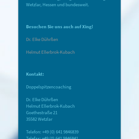
Wetzlar, Hessen und bundesweit.
Besuchen Sie uns auch auf Xing!
Dr. Elke Dührßen
Helmut Ellerbrok-Kubach
Kontakt:
Doppelspitzencoaching
Dr. Elke Dührßen
Helmut Ellerbrok-Kubach
Goethestraße 21
35582 Wetzlar
Telefon: +49 (0) 641 9846839
Telefax: +49 (0) 641 9846841